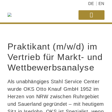
DE
EN
THE COMPANY
COIL CALCULATO
E-COMMERCE
CONTACT PERSON
LEGAL NOTICE
Praktikant (m/w/d) im
Vertrieb für Markt- und
Wettbewerbsanalyse
Als unabhängiges Stahl Service Center
wurde OKS Otto Knauf GmbH 1952 im
Herzen von NRW zwischen Ruhrgebiet
und Sauerland gegründet – mit heutigem
Sitz in Iserlohn. OKS ist Spezialist, wenn