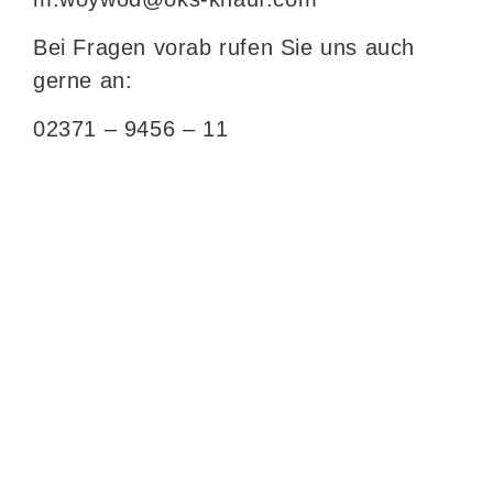
Bei Fragen vorab rufen Sie uns auch
gerne an:
02371 – 9456 – 11
WIR SIND FÜR
SIE DA!
Lorem ipsum dolor sit amet, consetetur
sadipscing elitr, sed diam nonumy