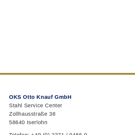
eirmod tempor invidunt ut labore et
dolore magna aliquyam erat, sed diam
voluptua. At vero eos et accusam et
justo duo dolores et ea rebum.
ANFRAGE SENDEN
OKS Otto Knauf GmbH
Stahl Service Center
Zollhausstraße 38
58640 Iserlohn