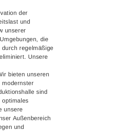
ivation der
eitslast und
w unserer
d Umgebungen, die
 durch regelmäßige
liminiert. Unsere
ir bieten unseren
t modernster
uktionshalle sind
n optimales
e unsere
unser Außenbereich
legen und