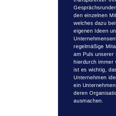
Gesprächsrunden
den einzelnen Mit
welches dazu beit
eigenen Ideen un
Unternehmensentw
regelmäßige Mita
am Puls unserer 
hierdurch immer 
ist es wichtig, d
Unternehmen ident
ein Unternehmen 
deren Organisati
ausmachen.