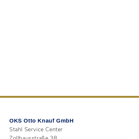
Sie haben Fragen zu unseren
Leistungen? Senden Sie uns Ihre
individuelle Anfrage. Sowohl im
Direktgeschäft, als auch im
Lohngeschäft können Sie auf uns zählen.
Wir freuen uns schon heute auf Ihr
Produkt von morgen.
ANFRAGE SENDEN
OKS Otto Knauf GmbH
Stahl Service Center
Zollhausstraße 38